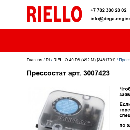
+7 702 300 20 02
info@dega-engine
Главная
/
RI
/
RIELLO 40 D8 (492 M) [3481701]
/ Пресс
Прессостат арт. 3007423
Чтоб
заяв
Есл
горе
спец
по э