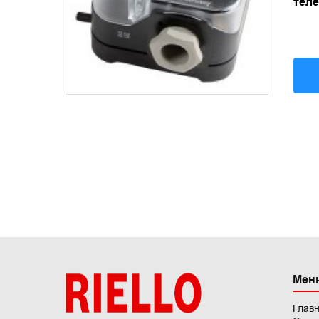
теле
Мен
Глав