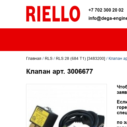
+7 702 300 20 02
info@dega-engine
Главная
/
RLS
/
RLS 28 (684 T1) [3483200]
/ Клапан а
Клапан арт. 3006677
Чтоб
заяв
Есл
горе
спец
по э