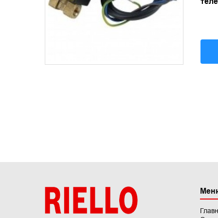
теле
Мен
Глав