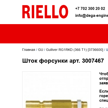
+7 702 300 20 02
info@dega-engine
Главная
/
GU
/
Gulliver RG1RKD (366 T1) [3736600]
/ 
Шток форсунки арт. 3007467
Чтоб
отпр
заяв
Есл
горе
спец