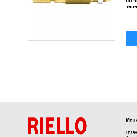
по э
теле
Мен
Глав