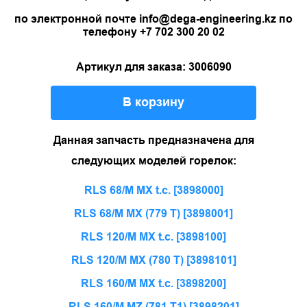
по электронной почте info@dega-engineering.kz по
телефону +7 702 300 20 02
Артикул для заказа: 3006090
В корзину
Данная запчасть предназначена для
следующих моделей горелок:
RLS 68/M MX t.c. [3898000]
RLS 68/M MX (779 T) [3898001]
RLS 120/M MX t.c. [3898100]
RLS 120/M MX (780 T) [3898101]
RLS 160/M MX t.c. [3898200]
RLS 160/M MZ (781 T1) [3898201]