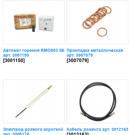
Автомат горения RMO503 SE
Прокладка металлическая
арт. 3001150
арт. 3007079
[3001150]
[3007079]
Электрод розжига короткий
Кабель розжига арт. 3012163
арт. 3006178
[3012163]