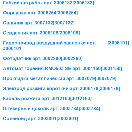
Гибкий патрубок арт. 3006182
[3006182]
Форсунки арт. 3006254
[3006254]
Сальник арт. 3007132
[3007132]
Сердечник арт. 3006108
[3006108]
Гидропривод воздушной заслонки арт.
[3006101]
3006101
Фотодатчик арт. 3002280
[3002280]
Автомат горения RMO503 SE арт. 3001150
[3001150]
Прокладка металлическая арт. 3007079
[3007079]
Электрод розжига короткий арт. 3006178
[3006178]
Кабель розжига арт. 3012163
[3012163]
Штекерный цоколь арт. 3003784
[3003784]
Соленоид арт. 3003001
[3003001]