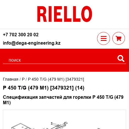
+7 702 300 20 02
info@dega-engineering.kz
Главная
/
P
/
P 450 T/G (479 M1) [3479321]
P 450 T/G (479 M1) [3479321]
(14)
Спецификация запчастей для горелки P 450 T/G (479
M1)