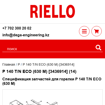
+7 702 300 20 02
info@dega-engineering.kz
Главная
/
P
/
P 140 T/N ECO (630 M) [3436914]
P 140 T/N ECO (630 M) [3436914]
(14)
Спецификация запчастей для горелки P 140 T/N ECO
(630 M)