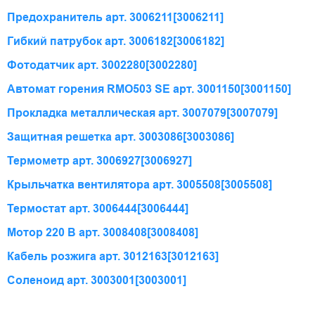
Предохранитель арт. 3006211
[3006211]
Гибкий патрубок арт. 3006182
[3006182]
Фотодатчик арт. 3002280
[3002280]
Автомат горения RMO503 SE арт. 3001150
[3001150]
Прокладка металлическая арт. 3007079
[3007079]
Защитная решетка арт. 3003086
[3003086]
Термометр арт. 3006927
[3006927]
Крыльчатка вентилятора арт. 3005508
[3005508]
Термостат арт. 3006444
[3006444]
Мотор 220 В арт. 3008408
[3008408]
Кабель розжига арт. 3012163
[3012163]
Соленоид арт. 3003001
[3003001]