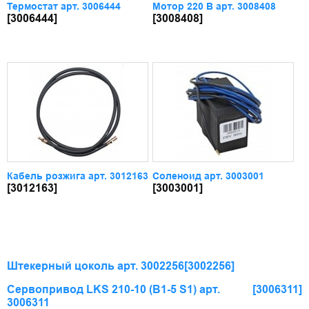
Термостат арт. 3006444
Мотор 220 В арт. 3008408
[3006444]
[3008408]
Кабель розжига арт. 3012163
Соленоид арт. 3003001
[3012163]
[3003001]
Штекерный цоколь арт. 3002256
[3002256]
Сервопривод LKS 210-10 (B1-5 S1) арт.
[3006311]
3006311